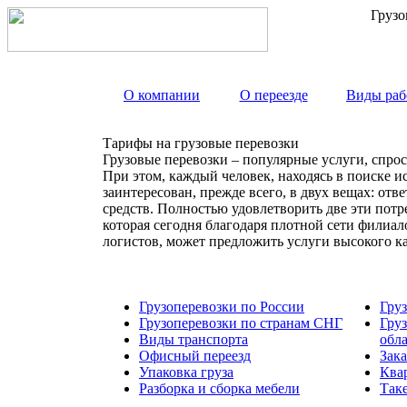
Грузо
О компании
О переезде
Виды раб
Тарифы на грузовые перевозки
Грузовые перевозки – популярные услуги, спрос
При этом, каждый человек, находясь в поиске и
заинтересован, прежде всего, в двух вещах: от
средств. Полностью удовлетворить две эти пот
которая сегодня благодаря плотной сети филиа
логистов, может предложить услуги высокого к
Грузоперевозки по России
Гру
Грузоперевозки по странам СНГ
Гру
Виды транспорта
обл
Офисный переезд
Зака
Упаковка груза
Ква
Разборка и сборка мебели
Так