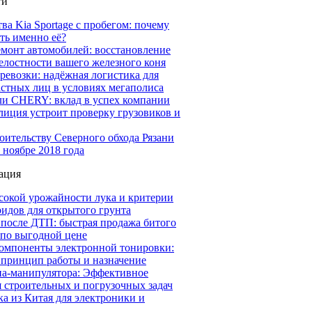
ти
а Kia Sportage с пробегом: почему
ть именно её?
емонт автомобилей: восстановление
елостности вашего железного коня
ревозки: надёжная логистика для
астных лиц в условиях мегаполиса
ли CHERY: вклад в успех компании
иция устроит проверку грузовиков и
оительству Северного обхода Рязани
 ноябре 2018 года
ация
сокой урожайности лука и критерии
идов для открытого грунта
 после ДТП: быстрая продажа битого
 по выгодной цене
омпоненты электронной тонировки:
 принцип работы и назначение
на-манипулятора: Эффективное
 строительных и погрузочных задач
а из Китая для электроники и