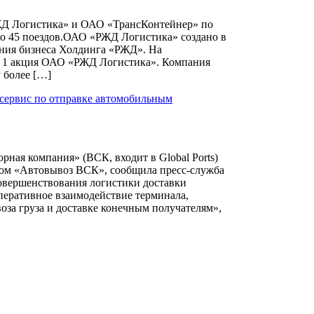
ЖД Логистика» и ОАО «ТрансКонтейнер» по
но 45 поездов.ОАО «РЖД Логистика» создано в
ения бизнеса Холдинга «РЖД». На
1 акция ОАО «РЖД Логистика». Компания
 более […]
сервис по отправке автомобильным
ная компания» (ВСК, входит в Global Ports)
том «Автовывоз ВСК», сообщила пресс-служба
овершенствования логистики доставки
перативное взаимодействие терминала,
оза груза и доставке конечным получателям»,