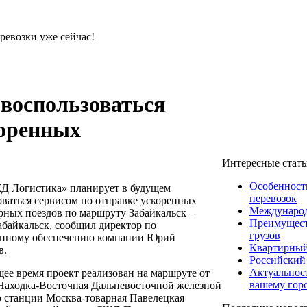
ревозки уже сейчас!
воспользоваться
коренных
Интересные стат
Особенност
 Логистика» планирует в будущем
перевозок
оваться сервисом по отправке ускоренных
Международ
рных поездов по маршруту Забайкальск –
Преимущест
Забайкальск, сообщил директор по
грузов
онному обеспечению компании Юрий
Квартирный
в.
Российский
Актуальнос
щее время проект реализован на маршруте от
вашему гор
Находка-Восточная Дальневосточной железной
о станции Москва-товарная Павелецкая