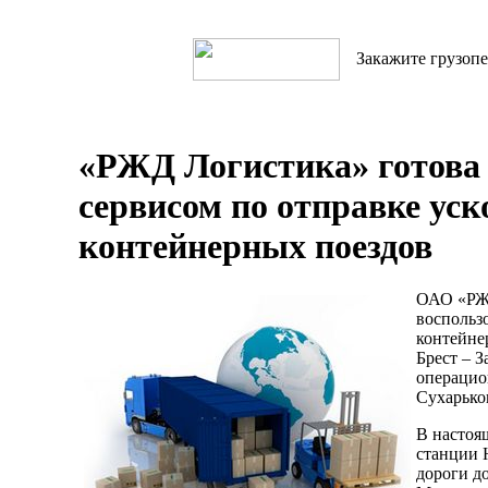
Закажите грузопе
«РЖД Логистика» готова 
сервисом по отправке ус
контейнерных поездов
ОАО «РЖД
воспольз
контейне
Брест – 
операци
Сухарько
В настоя
станции 
дороги д