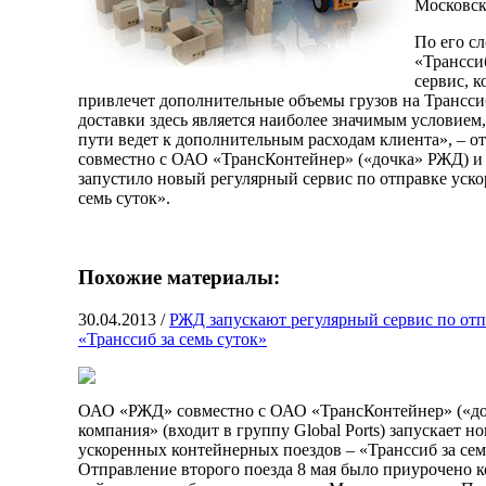
Московск
По его с
«Трансси
сервис, 
привлечет дополнительные объемы грузов на Трансси
доставки здесь является наиболее значимым условием
пути ведет к дополнительным расходам клиента», –
совместно с ОАО «ТрансКонтейнер» («дочка» РЖД) 
запустило новый регулярный сервис по отправке уск
семь суток».
Похожие материалы:
30.04.2013
/
РЖД запускают регулярный сервис по от
«Транссиб за семь суток»
ОАО «РЖД» совместно с ОАО «ТрансКонтейнер» («до
компания» (входит в группу Global Ports) запускает 
ускоренных контейнерных поездов – «Транссиб за сем
Отправление второго поезда 8 мая было приурочено