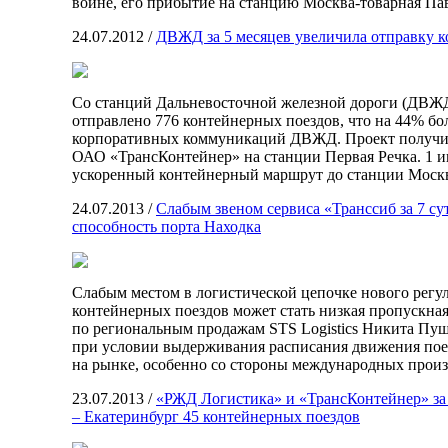
войне, его прибытие на станцию Москва-товарная Па
24.07.2012
/
ДВЖД за 5 месяцев увеличила отправку 
Со станций Дальневосточной железной дороги (ДВЖД
отправлено 776 контейнерных поездов, что на 44% бо
корпоративных коммуникаций ДВЖД. Проект получил
ОАО «ТрансКонтейнер» на станции Первая Речка. 1 и
ускоренный контейнерный маршрут до станции Москв
24.07.2013
/
Слабым звеном сервиса «Транссиб за 7 су
способность порта Находка
Слабым местом в логистической цепочке нового регу
контейнерных поездов может стать низкая пропускная
по региональным продажам STS Logistics Никита Пуш
при условии выдерживания расписания движения поез
на рынке, особенно со стороны международных произ
23.07.2013
/
«РЖД Логистика» и «ТрансКонтейнер» за
– Екатеринбург 45 контейнерных поездов