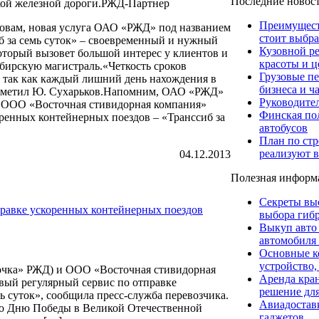
Последние новос
ой железной дороги.РЖД-Партнер
Преимуществ
ловам, новая услуга ОАО «РЖД» под названием
стоит выбра
б за семь суток» – своевременный и нужный
Кузовной р
который вызовет большой интерес у клиентов и
красоты и ц
бирскую магистраль.«Четкость сроков
Грузовые пе
, так как каждый лишний день нахождения в
бизнеса и ч
 отметил Ю. Сухарьков.Напомним, ОАО «РЖД»
Руководите
и ООО «Восточная стивидорная компания»
Финская пол
оренных контейнерных поездов – «Транссиб за
автобусов
План по стр
реализуют в
04.12.2013
Полезная информ
Секреты вы
правке ускоренных контейнерных поездов
выбора гибр
Выкуп авто
автомобиля
Основные к
устройство,
чка» РЖД) и ООО «Восточная стивидорная
Аренда кра
новый регулярный сервис по отправке
решение для
ь суток», сообщила пресс-служба перевозчика.
Авиадоставк
 ко Дню Победы в Великой Отечественной
гаджетов