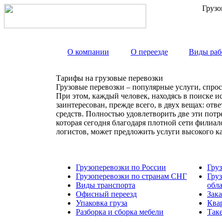
Грузо
О компании
О переезде
Виды раб
Тарифы на грузовые перевозки
Грузовые перевозки – популярные услуги, спрос
При этом, каждый человек, находясь в поиске и
заинтересован, прежде всего, в двух вещах: от
средств. Полностью удовлетворить две эти пот
которая сегодня благодаря плотной сети филиа
логистов, может предложить услуги высокого к
Грузоперевозки по России
Гру
Грузоперевозки по странам СНГ
Гру
Виды транспорта
обл
Офисный переезд
Зака
Упаковка груза
Ква
Разборка и сборка мебели
Так