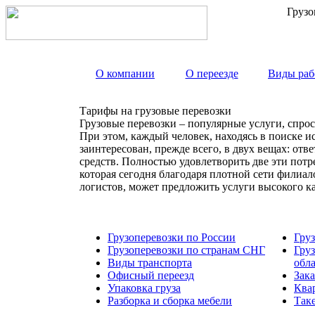
Грузо
О компании
О переезде
Виды раб
Тарифы на грузовые перевозки
Грузовые перевозки – популярные услуги, спрос
При этом, каждый человек, находясь в поиске и
заинтересован, прежде всего, в двух вещах: от
средств. Полностью удовлетворить две эти пот
которая сегодня благодаря плотной сети филиа
логистов, может предложить услуги высокого к
Грузоперевозки по России
Гру
Грузоперевозки по странам СНГ
Гру
Виды транспорта
обл
Офисный переезд
Зака
Упаковка груза
Ква
Разборка и сборка мебели
Так