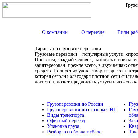
Грузо
О компании
О переезде
Виды раб
Тарифы на грузовые перевозки
Грузовые перевозки – популярные услуги, спрос
При этом, каждый человек, находясь в поиске и
заинтересован, прежде всего, в двух вещах: от
средств. Полностью удовлетворить две эти пот
которая сегодня благодаря плотной сети филиа
логистов, может предложить услуги высокого к
Грузоперевозки по России
Гру
Грузоперевозки по странам СНГ
Гру
Виды транспорта
обл
Офисный переезд
Зака
Упаковка груза
Ква
Разборка и сборка мебели
Так