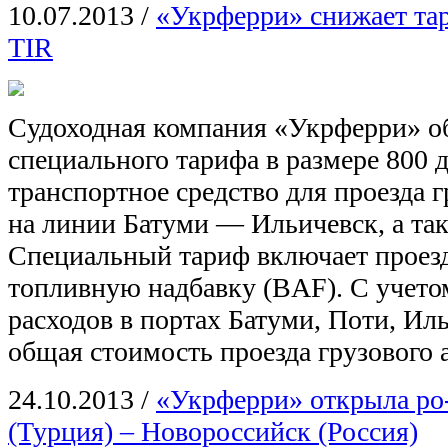
10.07.2013
/
«Укрферри» снижает та
TIR
Cудоходная компания «Укрферри» об
специального тарифа в размере 800
транспортное средство для проезда 
на линии Батуми — Ильичевск, а та
Специальный тариф включает проезд
топливную надбавку (BAF). С учет
расходов в портах Батуми, Поти, Ил
общая стоимость проезда грузового 
24.10.2013
/
«Укрферри» открыла ро
(Турция) – Новороссийск (Россия)