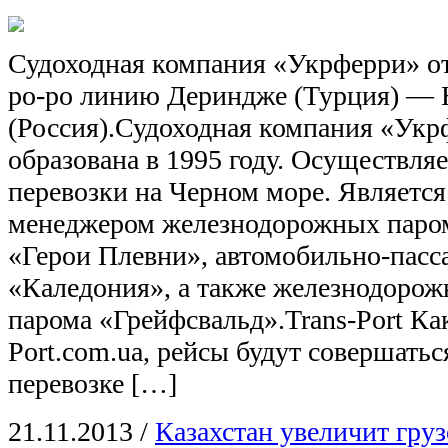
Судоходная компания «Укрферри» о
ро-ро линию Дериндже (Турция) — 
(Россия).Судоходная компания «Укр
образована в 1995 году. Осуществля
перевозки на Черном море. Является
менеджером железнодорожных паро
«Герои Плевни», автомобильно-пасс
«Каледония», а также железнодорож
парома «Грейфсвальд».Trans-Port Ка
Port.com.ua, рейсы будут совершаться
перевозке […]
21.11.2013
/
Казахстан увеличит груз