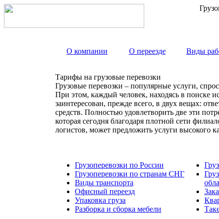
Грузо
О компании
О переезде
Виды раб
Тарифы на грузовые перевозки
Грузовые перевозки – популярные услуги, спрос
При этом, каждый человек, находясь в поиске и
заинтересован, прежде всего, в двух вещах: от
средств. Полностью удовлетворить две эти пот
которая сегодня благодаря плотной сети филиа
логистов, может предложить услуги высокого к
Грузоперевозки по России
Гру
Грузоперевозки по странам СНГ
Гру
Виды транспорта
обл
Офисный переезд
Зака
Упаковка груза
Ква
Разборка и сборка мебели
Так