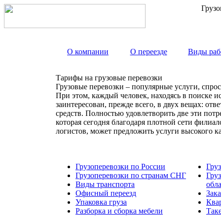
Грузо
О компании
О переезде
Виды раб
Тарифы на грузовые перевозки
Грузовые перевозки – популярные услуги, спрос
При этом, каждый человек, находясь в поиске и
заинтересован, прежде всего, в двух вещах: от
средств. Полностью удовлетворить две эти пот
которая сегодня благодаря плотной сети филиа
логистов, может предложить услуги высокого к
Грузоперевозки по России
Гру
Грузоперевозки по странам СНГ
Гру
Виды транспорта
обл
Офисный переезд
Зака
Упаковка груза
Ква
Разборка и сборка мебели
Так