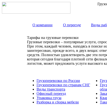
Грузо
О компании
О переезде
Виды раб
Тарифы на грузовые перевозки
Грузовые перевозки – популярные услуги, спрос
При этом, каждый человек, находясь в поиске и
заинтересован, прежде всего, в двух вещах: от
средств. Полностью удовлетворить две эти пот
которая сегодня благодаря плотной сети филиа
логистов, может предложить услуги высокого к
Грузоперевозки по России
Гру
Грузоперевозки по странам СНГ
Гру
Виды транспорта
обл
Офисный переезд
Зака
Упаковка груза
Ква
Разборка и сборка мебели
Так