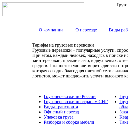
Грузо
О компании
О переезде
Виды раб
Тарифы на грузовые перевозки
Грузовые перевозки – популярные услуги, спрос
При этом, каждый человек, находясь в поиске и
заинтересован, прежде всего, в двух вещах: от
средств. Полностью удовлетворить две эти пот
которая сегодня благодаря плотной сети филиа
логистов, может предложить услуги высокого к
Грузоперевозки по России
Гру
Грузоперевозки по странам СНГ
Гру
Виды транспорта
обл
Офисный переезд
Зака
Упаковка груза
Ква
Разборка и сборка мебели
Так