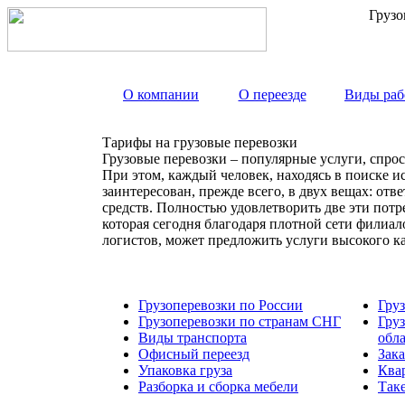
Грузо
О компании
О переезде
Виды раб
Тарифы на грузовые перевозки
Грузовые перевозки – популярные услуги, спрос
При этом, каждый человек, находясь в поиске и
заинтересован, прежде всего, в двух вещах: от
средств. Полностью удовлетворить две эти пот
которая сегодня благодаря плотной сети филиа
логистов, может предложить услуги высокого к
Грузоперевозки по России
Гру
Грузоперевозки по странам СНГ
Гру
Виды транспорта
обл
Офисный переезд
Зака
Упаковка груза
Ква
Разборка и сборка мебели
Так