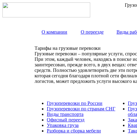
Грузо
О компании
О переезде
Виды раб
Тарифы на грузовые перевозки
Грузовые перевозки – популярные услуги, спрос
При этом, каждый человек, находясь в поиске и
заинтересован, прежде всего, в двух вещах: от
средств. Полностью удовлетворить две эти пот
которая сегодня благодаря плотной сети филиа
логистов, может предложить услуги высокого к
Грузоперевозки по России
Гру
Грузоперевозки по странам СНГ
Гру
Виды транспорта
обл
Офисный переезд
Зака
Упаковка груза
Ква
Разборка и сборка мебели
Так