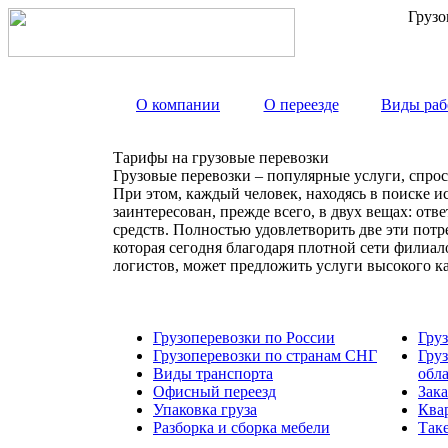
Грузо
О компании
О переезде
Виды раб
Тарифы на грузовые перевозки
Грузовые перевозки – популярные услуги, спрос
При этом, каждый человек, находясь в поиске и
заинтересован, прежде всего, в двух вещах: от
средств. Полностью удовлетворить две эти пот
которая сегодня благодаря плотной сети филиа
логистов, может предложить услуги высокого к
Грузоперевозки по России
Гру
Грузоперевозки по странам СНГ
Гру
Виды транспорта
обл
Офисный переезд
Зака
Упаковка груза
Ква
Разборка и сборка мебели
Так