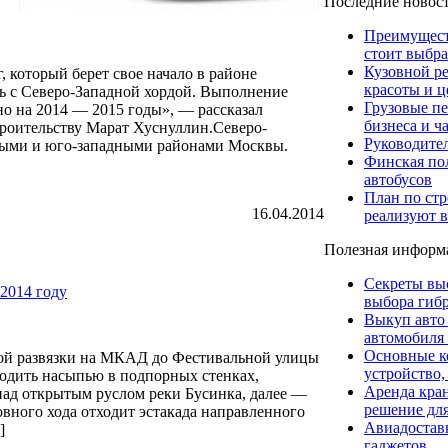
Последние новос
Преимуществ
стоит выбра
Кузовной р
 который берет свое начало в районе
красоты и ц
ь с Северо-Западной хордой. Выполнение
Грузовые пе
но на 2014 — 2015 годы», — рассказал
бизнеса и ч
троительству Марат Хуснуллин.Северо-
Руководите
чными и юго-западными районами Москвы.
Финская пол
автобусов
План по стр
16.04.2014
реализуют в
Полезная информ
Секреты вы
2014 году
выбора гибр
Выкуп авто
автомобиля
Основные к
кой развязки на МКАД до Фестивальной улицы
устройство,
оходить насыпью в подпорных стенках,
Аренда кра
 над открытым руслом реки Бусинка, далее —
решение для
овного хода отходит эстакада направленного
Авиадоставк
]
гаджетов