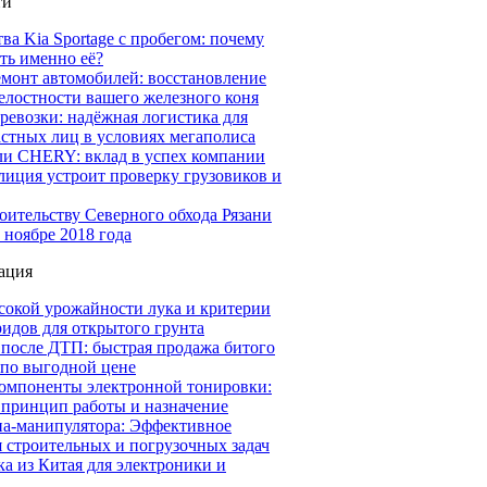
ти
а Kia Sportage с пробегом: почему
ть именно её?
емонт автомобилей: восстановление
елостности вашего железного коня
ревозки: надёжная логистика для
астных лиц в условиях мегаполиса
ли CHERY: вклад в успех компании
иция устроит проверку грузовиков и
оительству Северного обхода Рязани
 ноябре 2018 года
ация
сокой урожайности лука и критерии
идов для открытого грунта
 после ДТП: быстрая продажа битого
 по выгодной цене
омпоненты электронной тонировки:
 принцип работы и назначение
на-манипулятора: Эффективное
 строительных и погрузочных задач
а из Китая для электроники и