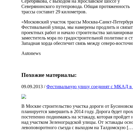
Серебрякова, с выходом на Ярославское шоссе у
Северянинского путепровода.
Общая протяженность
трассы составит 29 километров.
«Московский участок трассы Москва-Санкт-Петербург,
Фестивальной улицы, мы намерены продлить и связат
проектных работ и начало строительства запланирова
заместитель мэра по градостроительной политике и с
Западная хорда обеспечит связь между северо-восто
Autonews
Похожие материалы:
09.09.2013
/
Фестивальную улицу соединят с МКАД в 
В Москве строительство участка дороги от Бусиновс
планируется завершить в 2014 году. Дорога будет пр
постепенно поднимаясь на эстакаду, которая пройдет
над участком Зеленоградской улицы. От эстакады осн
левоповоротного съезда с выходом на Талдомскую […