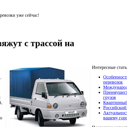
ревозки уже сейчас!
яжут с трассой на
Интересные стат
Особенност
.
перевозок
Международ
Преимущест
грузов
:
Квартирный
й,
Российский
Актуальнос
вашему гор
го