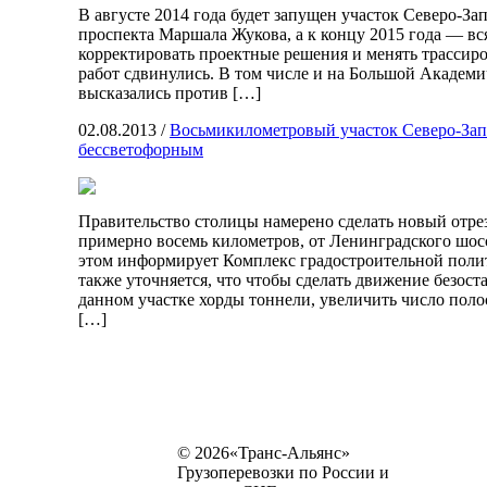
В августе 2014 года будет запущен участок Северо-З
проспекта Маршала Жукова, а к концу 2015 года — вся
корректировать проектные решения и менять трассиро
работ сдвинулись. В том числе и на Большой Академич
высказались против […]
02.08.2013
/
Восьмикилометровый участок Северо-Зап
бессветофорным
Правительство столицы намерено сделать новый отре
примерно восемь километров, от Ленинградского шос
этом информирует Комплекс градостроительной поли
также уточняется, что чтобы сделать движение безос
данном участке хорды тоннели, увеличить число поло
[…]
© 2026«Транс-Альянс»
Грузоперевозки по России и