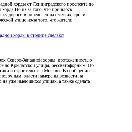
ападной хорды от Ленинградского проспекта по
 хорда.Но из-за того, что пришлось
вку дороги в определенных местах, сроки
еской улице из-за того, что жители
адной хорды в столице сделают
зок Северо-Западной хорды, протяженностью
се до Крылатской улицы, бессветофорным. Об
тики и строительства Москвы. В сообщении
тановочным, власти намерены возвести на
с на уже имеющихся улицах, а также сделать