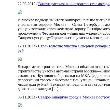
22.08.2012
/
Власти рассказали о строительстве авто
В Москве подведены итоги конкурса на выполнение п
участков автодороги Москва — Санкт-Петербург. Так
улице к эстакаде через железную дорогу Октябрьского
продолжении Фестивальной улицы над железной доро
Талдомскую улицу.Строительство участка магистрал
12.11.2013
/
Строительство участка Северной рокады в
руб
Департамент строительства Москвы объявил открыты
строительству участка автомагистрали Москва—Санкт
столицы от Бусиновской развязки на МКАДе до Фести
пересечении трассы с Фестивальной улицей, начальная
миллиарда рублей. Техзадание предполагает строитель
движения в каждом […]
06.11.2013
/
Северо-Западную хорду в Москве построят