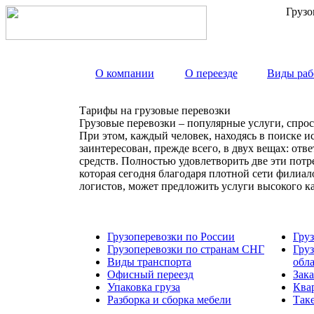
Грузо
О компании
О переезде
Виды раб
Тарифы на грузовые перевозки
Грузовые перевозки – популярные услуги, спрос
При этом, каждый человек, находясь в поиске и
заинтересован, прежде всего, в двух вещах: от
средств. Полностью удовлетворить две эти пот
которая сегодня благодаря плотной сети филиа
логистов, может предложить услуги высокого к
Грузоперевозки по России
Гру
Грузоперевозки по странам СНГ
Гру
Виды транспорта
обл
Офисный переезд
Зака
Упаковка груза
Ква
Разборка и сборка мебели
Так