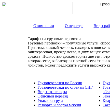
Грузо
О компании
О переезде
Виды раб
Тарифы на грузовые перевозки
Грузовые перевозки – популярные услуги, спрос
При этом, каждый человек, находясь в поиске и
заинтересован, прежде всего, в двух вещах: от
средств. Полностью удовлетворить две эти пот
которая сегодня благодаря плотной сети филиа
логистов, может предложить услуги высокого к
Грузоперевозки по России
Гру
Грузоперевозки по странам СНГ
Гру
Виды транспорта
обл
Офисный переезд
Зака
Упаковка груза
Ква
Разборка и сборка мебели
Так