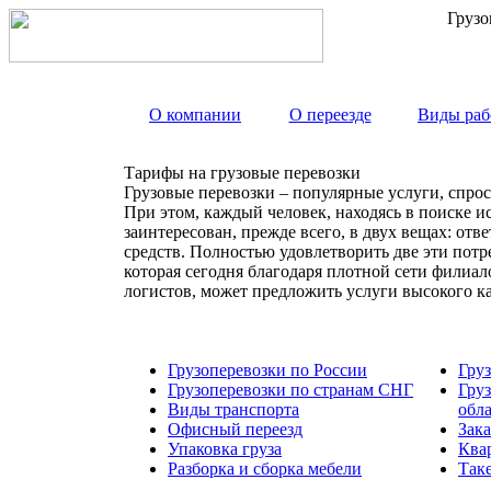
Грузо
О компании
О переезде
Виды раб
Тарифы на грузовые перевозки
Грузовые перевозки – популярные услуги, спрос
При этом, каждый человек, находясь в поиске и
заинтересован, прежде всего, в двух вещах: от
средств. Полностью удовлетворить две эти пот
которая сегодня благодаря плотной сети филиа
логистов, может предложить услуги высокого к
Грузоперевозки по России
Гру
Грузоперевозки по странам СНГ
Гру
Виды транспорта
обл
Офисный переезд
Зака
Упаковка груза
Ква
Разборка и сборка мебели
Так