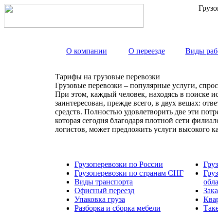
Грузо
О компании
О переезде
Виды раб
Тарифы на грузовые перевозки
Грузовые перевозки – популярные услуги, спрос
При этом, каждый человек, находясь в поиске и
заинтересован, прежде всего, в двух вещах: от
средств. Полностью удовлетворить две эти пот
которая сегодня благодаря плотной сети филиа
логистов, может предложить услуги высокого к
Грузоперевозки по России
Гру
Грузоперевозки по странам СНГ
Гру
Виды транспорта
обл
Офисный переезд
Зака
Упаковка груза
Ква
Разборка и сборка мебели
Так