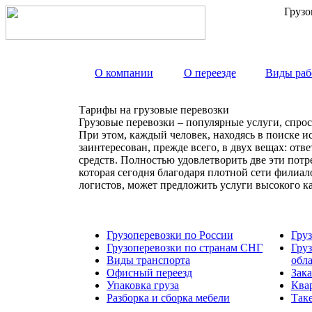
Грузо
О компании
О переезде
Виды раб
Тарифы на грузовые перевозки
Грузовые перевозки – популярные услуги, спрос
При этом, каждый человек, находясь в поиске и
заинтересован, прежде всего, в двух вещах: от
средств. Полностью удовлетворить две эти пот
которая сегодня благодаря плотной сети филиа
логистов, может предложить услуги высокого к
Грузоперевозки по России
Гру
Грузоперевозки по странам СНГ
Гру
Виды транспорта
обл
Офисный переезд
Зака
Упаковка груза
Ква
Разборка и сборка мебели
Так