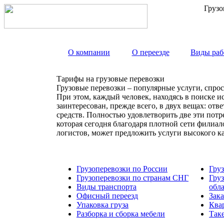
Грузо
О компании
О переезде
Виды раб
Тарифы на грузовые перевозки
Грузовые перевозки – популярные услуги, спрос
При этом, каждый человек, находясь в поиске и
заинтересован, прежде всего, в двух вещах: от
средств. Полностью удовлетворить две эти пот
которая сегодня благодаря плотной сети филиа
логистов, может предложить услуги высокого к
Грузоперевозки по России
Гру
Грузоперевозки по странам СНГ
Гру
Виды транспорта
обл
Офисный переезд
Зака
Упаковка груза
Ква
Разборка и сборка мебели
Так