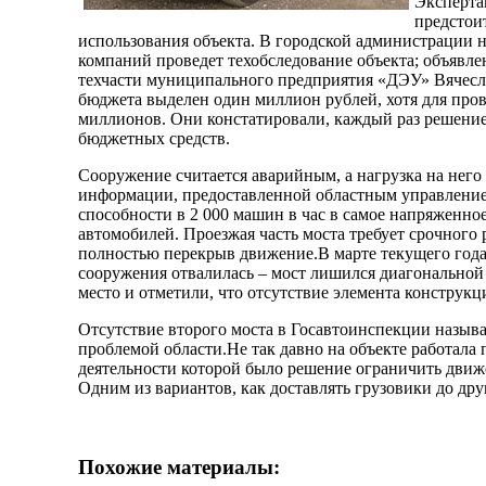
Эксперта
предстои
использования объекта. В городской администрации н
компаний проведет техобследование объекта; объявл
техчасти муниципального предприятия «ДЭУ» Вячесла
бюджета выделен один миллион рублей, хотя для пров
миллионов. Они констатировали, каждый раз решение 
бюджетных средств.
Сооружение считается аварийным, а нагрузка на нег
информации, предоставленной областным управлени
способности в 2 000 машин в час в самое напряженно
автомобилей. Проезжая часть моста требует срочного 
полностью перекрыв движение.В марте текущего года
сооружения отвалилась – мост лишился диагональной
место и отметили, что отсутствие элемента конструкц
Отсутствие второго моста в Госавтоинспекции называ
проблемой области.Не так давно на объекте работала
деятельности которой было решение ограничить движ
Одним из вариантов, как доставлять грузовики до друг
Похожие материалы: