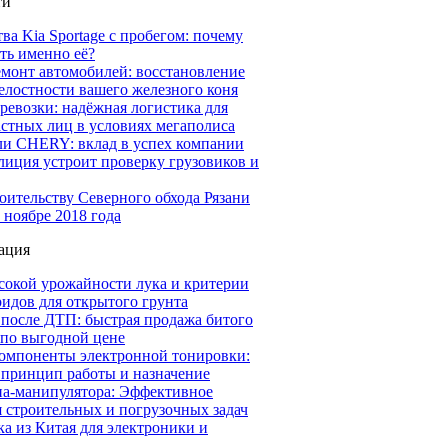
ти
а Kia Sportage с пробегом: почему
ть именно её?
емонт автомобилей: восстановление
елостности вашего железного коня
ревозки: надёжная логистика для
астных лиц в условиях мегаполиса
ли CHERY: вклад в успех компании
иция устроит проверку грузовиков и
оительству Северного обхода Рязани
 ноябре 2018 года
ация
сокой урожайности лука и критерии
идов для открытого грунта
 после ДТП: быстрая продажа битого
 по выгодной цене
омпоненты электронной тонировки:
 принцип работы и назначение
на-манипулятора: Эффективное
 строительных и погрузочных задач
а из Китая для электроники и