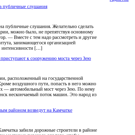
на публичные слушания
 на публичные слушания. Желательно сделать
арии, можно было, не препятствуя основному
ор. — Вместе с тем надо рассмотреть и другие
итута, занимающегося организацией
г интенсивности […]
ь приступают к сооружению моста через Зею
ии, расположенный на государственной
Кроме воздушного пути, попасть в него можно
ых — автомобильный мост через Зею. По нему
енск нескончаемый поток машин. Это народ из
нным районом возведут на Камчатке
Камчатка забили дорожные строители в районе