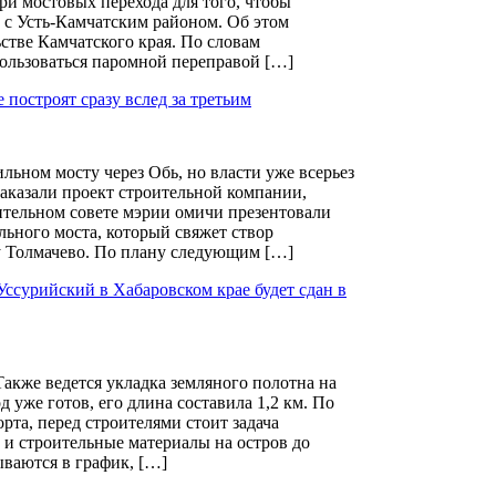
три мостовых перехода для того, чтобы
 с Усть-Камчатским районом. Об этом
тве Камчатского края. По словам
пользоваться паромной переправой […]
 построят сразу вслед за третьим
льном мосту через Обь, но власти уже всерьез
 заказали проект строительной компании,
оительном совете мэрии омичи презентовали
ьного моста, который свяжет створ
у Толмачево. По плану следующим […]
ссурийский в Хабаровском крае будет сдан в
Также ведется укладка земляного полотна на
уже готов, его длина составила 1,2 км. По
рта, перед строителями стоит задача
 и строительные материалы на остров до
ываются в график, […]