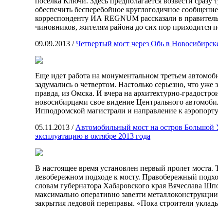
посёлка Ключи. Здесь предполагается возвести сразу 
обеспечить бесперебойное круглогодичное сообщение
корреспонденту ИА REGNUM рассказали в правительс
чиновников, жителям района до сих пор приходится 
09.09.2013
/
Четвертый мост через Обь в Новосибирске
Еще идет работа на монументальном третьем автомоби
задумались о четвертом. Настолько серьезно, что уже
правда, из Омска. И вчера на архитектурно-градостр
новосибирцами свое видение Центрального автомобил
Ипподромской магистрали и направление к аэропорт
05.11.2013
/
Автомобильный мост на остров Большой У
эксплуатацию в октябре 2013 года
В настоящее время установлен первый пролет моста. 
левобережном подходе к мосту. Правобережный подход 
словам губернатора Хабаровского края Вячеслава Шпо
максимально оперативно завезти металлоконструкции
закрытия ледовой переправы. «Пока строители уклад