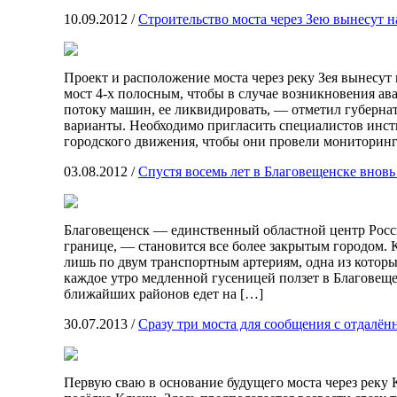
10.09.2012
/
Строительство моста через Зею вынесут 
Проект и расположение моста через реку Зея вынесут
мост 4-х полосным, чтобы в случае возникновения ав
потоку машин, ее ликвидировать, — отметил губернат
варианты. Необходимо пригласить специалистов инст
городского движения, чтобы они провели мониторин
03.08.2012
/
Спустя восемь лет в Благовещенске внов
Благовещенск — единственный областной центр Росс
границе, — становится все более закрытым городом. 
лишь по двум транспортным артериям, одна из котор
каждое утро медленной гусеницей ползет в Благовещ
ближайших районов едет на […]
30.07.2013
/
Сразу три моста для сообщения с отдалё
Первую сваю в основание будущего моста через реку 