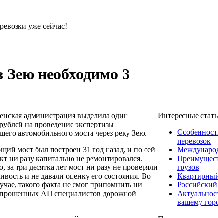
ревозки уже сейчас!
з Зею необходимо 3
Интересные стат
енская администрация выделила один
рублей на проведение экспертизы
Особенност
щего автомобильного моста через реку Зею.
перевозок
Международ
щий мост был построен 31 год назад, и по сей
Преимущест
кт ни разу капитально не ремонтировался.
грузов
о, за три десятка лет мост ни разу не проверяли
Квартирный
ивость и не давали оценку его состояния.
Во
Российский
учае, такого факта не смог припомнить ни
Актуальнос
опрошенных АП специалистов дорожной
вашему гор