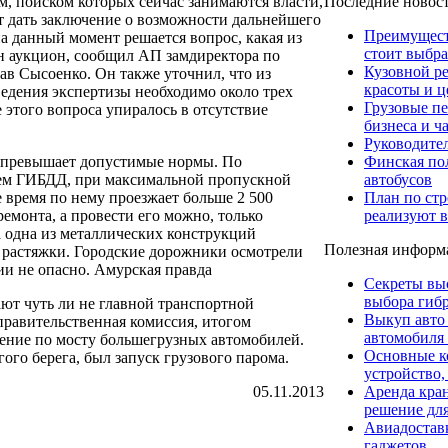
Последние новос
м, поиском которых сейчас занимаются власти,
т дать заключение о возможности дальнейшего
Преимуществ
а данный момент решается вопрос, какая из
стоит выбра
ен аукцион, сообщил АП замдиректора по
Кузовной р
в Сысоенко. Он также уточнил, что из
красоты и ц
едения экспертизы необходимо около трех
Грузовые пе
этого вопроса упиралось в отсутствие
бизнеса и ч
Руководите
Финская пол
о превышает допустимые нормы. По
автобусов
ем ГИБДД, при максимальной пропускной
План по стр
е время по нему проезжает больше 2 500
реализуют в
ремонта, а провести его можно, только
 одна из металлических конструкций
Полезная информ
 растяжки. Городские дорожники осмотрели
ии не опасно. Амурская правда
Секреты вы
выбора гибр
ют чуть ли не главной транспортной
Выкуп авто
 правительственная комиссия, итогом
автомобиля
ение по мосту большегрузных автомобилей.
Основные к
ого берега, был запуск грузового парома.
устройство,
Аренда кра
05.11.2013
решение для
Авиадоставк
гаджетов