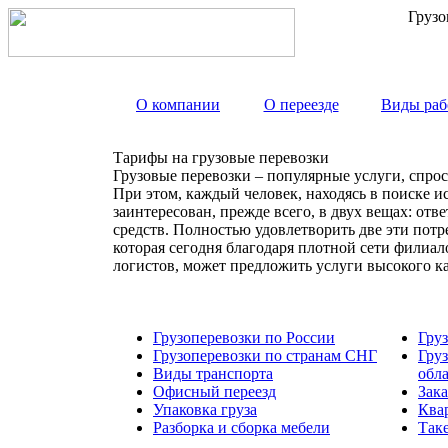
Грузо
О компании
О переезде
Виды раб
Тарифы на грузовые перевозки
Грузовые перевозки – популярные услуги, спрос
При этом, каждый человек, находясь в поиске и
заинтересован, прежде всего, в двух вещах: от
средств. Полностью удовлетворить две эти пот
которая сегодня благодаря плотной сети филиа
логистов, может предложить услуги высокого к
Грузоперевозки по России
Гру
Грузоперевозки по странам СНГ
Гру
Виды транспорта
обл
Офисный переезд
Зака
Упаковка груза
Ква
Разборка и сборка мебели
Так