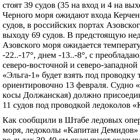
стоят 39 судов (35 на вход и 4 на вы
Черного моря ожидают входа Керче
судов, в российских портах Азовско
выходу 69 судов. В предстоящую нед
Азовского моря ожидается температ
-22..-17°, днем -13..-8°, с преоблад
северо-восточной и северо-западной
«Эльга-1» будет взять под проводку
ориентировочно 13 февраля. Судно «
косы Должанская) должно присоедин
11 судов под проводкой ледоколов «
Как сообщили в Штабе ледовых опе
моря, ледоколы «Капитан Демидов»
во льдах 30-40 см оказывают оказыв