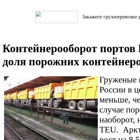
Закажите грузоперевозки у
Контейнерооборот портов 
доля порожних контейнер
Груженые 
России в 
меньше, че
случае по
наоборот, 
TEU. Аркт
рост на 8