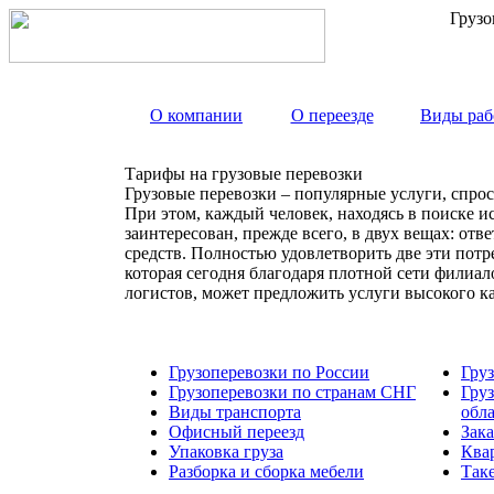
Грузо
О компании
О переезде
Виды раб
Тарифы на грузовые перевозки
Грузовые перевозки – популярные услуги, спрос
При этом, каждый человек, находясь в поиске и
заинтересован, прежде всего, в двух вещах: от
средств. Полностью удовлетворить две эти пот
которая сегодня благодаря плотной сети филиа
логистов, может предложить услуги высокого к
Грузоперевозки по России
Гру
Грузоперевозки по странам СНГ
Гру
Виды транспорта
обл
Офисный переезд
Зака
Упаковка груза
Ква
Разборка и сборка мебели
Так