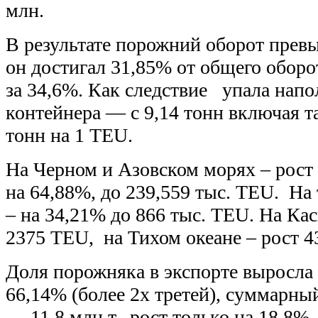
млн.
В результате порожний оборот превы
он достигал 31,85% от общего оборот
за 34,6%. Как следствие упала напо
контейнера — с 9,14 тонн включая та
тонн на 1 TEU.
На Черном и Азовском морях – рост 
на 64,88%, до 239,559 тыс. TEU. На 
– на 34,21% до 866 тыс. TEU. На Ка
2375 TEU, на Тихом океане – рост 4
Доля порожняка в экспорте выросла 
66,14% (более 2х третей), суммарный
— 11,8 млн.т., рост только на 18,8%.