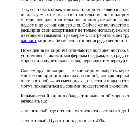
Так, если быть объективным, то кирпич является лид
используемых не только в строительстве, но, и напр
материалов для строительства кирпич уже давно заня
падает и до сегодняшнего дня. Сейчас же количество
расширив свой ассортимент не только используемыми
цветовыми гаммами и размерами. Потребитель без тр
вариант
кирпича без переплат и непосредственно от п
Помещения из кирпича отличаются долговечностью. О
устойчивы к таким атмосферным осадкам, как град, с
морозы и изнурительная жара, перепады температур и
Совсем другой вопрос — какой кирпич выбрать: кер
множество принципиальных различий, так как первый
цвет, а второй — из смеси песка, извести и воды и от
могут похвастаться высокими показателями экологич
Керамический кирпич обладает повышенной морозост
разделить на:
- полнотелый, где степень пустотности составляет до 
- пустотелый. Пустотность достигает 45%.