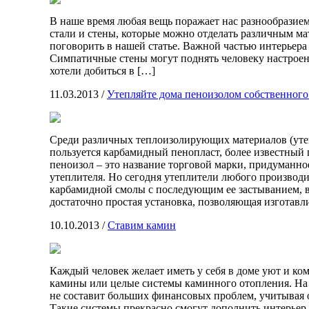
В наше время любая вещь поражает нас разнообразие
стали и стены, которые можно отделать различным ма
поговорить в нашей статье. Важной частью интерьера
Симпатичные стены могут поднять человеку настроен
хотели добиться в […]
11.03.2013
/
Утепляйте дома пеноизолом собственного
Среди различных теплоизолирующих материалов (уте
пользуется карбамидный пенопласт, более известный 
пеноизол – это название торговой марки, придуманно
утеплителя. Но сегодня утеплители любого производ
карбамидной смолы с последующим ее застыванием, 
достаточно простая установка, позволяющая изготавл
10.10.2013
/
Ставим камин
Каждый человек желает иметь у себя в доме уют и ком
камины или целые системы каминного отопления. На 
не составит больших финансовых проблем, учитывая
Такие системы прекрасно смогут дополнить интерьер г