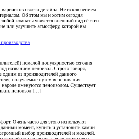
м вариантов своего дизайна. Не исключением
териалом. Об этом мы и хотим сегодня
 любой комнаты является внешний вид её стен.
ие или улучшить атмосферу, которой вы
 производства
плителей) немалой популярностью сегодня
под названием пеноизол. Строго говоря,
е одним из производителей данного
ителя, получаемые путем вспенивания
в народе именуются пеноизолом. Существует
ивать пеноизол […]
форт. Очень часто для этого используют
данный момент, купить и установить камин
 огромный выбор производителей и моделей.
остиной или спальни, а, если около него