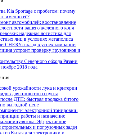
ти
а Kia Sportage с пробегом: почему
ть именно её?
емонт автомобилей: восстановление
елостности вашего железного коня
ревозки: надёжная логистика для
астных лиц в условиях мегаполиса
ли CHERY: вклад в успех компании
иция устроит проверку грузовиков и
оительству Северного обхода Рязани
 ноябре 2018 года
ация
сокой урожайности лука и критерии
идов для открытого грунта
 после ДТП: быстрая продажа битого
 по выгодной цене
омпоненты электронной тонировки:
 принцип работы и назначение
на-манипулятора: Эффективное
 строительных и погрузочных задач
а из Китая для электроники и