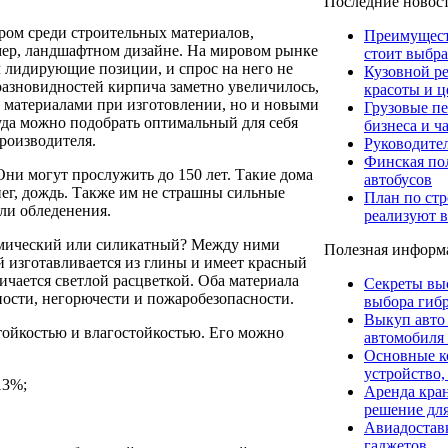
Последние новос
ером среди строительных материалов,
Преимуществ
имер, ландшафтном дизайне. На мировом рынке
стоит выбра
л лидирующие позиции, и спрос на него не
Кузовной р
 разновидностей кирпича заметно увеличилось,
красоты и ц
 материалами при изготовлении, но и новыми
Грузовые пе
уда можно подобрать оптимальный для себя
бизнеса и ч
роизводителя.
Руководите
Финская пол
ни могут прослужить до 150 лет. Такие дома
автобусов
нег, дождь. Также им не страшны сильные
План по стр
ли обледенения.
реализуют в
амический или силикатный? Между ними
Полезная информ
 изготавливается из глины и имеет красный
личается светлой расцветкой. Оба материала
Секреты вы
ности, негорючести и пожаробезопасности.
выбора гибр
Выкуп авто
ойкостью и влагостойкостью. Его можно
автомобиля
Основные к
устройство,
13%;
Аренда кра
решение для
Авиадоставк
гаджетов