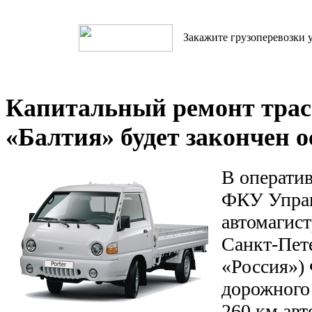
Закажите грузоперевозки у
Капитальный ремонт тра
«Балтия» будет закончен о
В операти
ФКУ Упра
автомагис
Санкт-Пет
«Россия»)
дорожного 
260 км ав