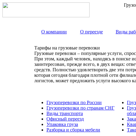
Грузо
О компании
О переезде
Виды раб
Тарифы на грузовые перевозки
Грузовые перевозки – популярные услуги, спрос
При этом, каждый человек, находясь в поиске и
заинтересован, прежде всего, в двух вещах: от
средств. Полностью удовлетворить две эти пот
которая сегодня благодаря плотной сети филиа
логистов, может предложить услуги высокого к
Грузоперевозки по России
Гру
Грузоперевозки по странам СНГ
Гру
Виды транспорта
обл
Офисный переезд
Зака
Упаковка груза
Ква
Разборка и сборка мебели
Так