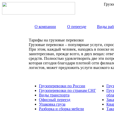
Грузо
О компании
О переезде
Виды раб
Тарифы на грузовые перевозки
Грузовые перевозки – популярные услуги, спрос
При этом, каждый человек, находясь в поиске и
заинтересован, прежде всего, в двух вещах: от
средств. Полностью удовлетворить две эти пот
которая сегодня благодаря плотной сети филиа
логистов, может предложить услуги высокого к
Грузоперевозки по России
Гру
Грузоперевозки по странам СНГ
Гру
Виды транспорта
обл
Офисный переезд
Зака
Упаковка груза
Ква
Разборка и сборка мебели
Так