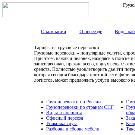
Грузо
О компании
О переезде
Виды раб
Тарифы на грузовые перевозки
Грузовые перевозки – популярные услуги, спрос
При этом, каждый человек, находясь в поиске и
заинтересован, прежде всего, в двух вещах: от
средств. Полностью удовлетворить две эти пот
которая сегодня благодаря плотной сети филиа
логистов, может предложить услуги высокого к
Грузоперевозки по России
Гру
Грузоперевозки по странам СНГ
Гру
Виды транспорта
обл
Офисный переезд
Зака
Упаковка груза
Ква
Разборка и сборка мебели
Так