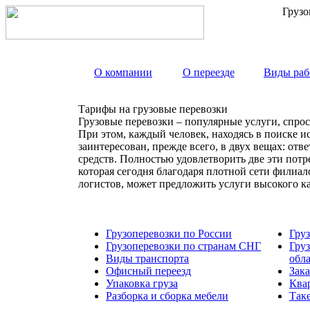
Грузо
О компании
О переезде
Виды раб
Тарифы на грузовые перевозки
Грузовые перевозки – популярные услуги, спрос
При этом, каждый человек, находясь в поиске и
заинтересован, прежде всего, в двух вещах: от
средств. Полностью удовлетворить две эти пот
которая сегодня благодаря плотной сети филиа
логистов, может предложить услуги высокого к
Грузоперевозки по России
Гру
Грузоперевозки по странам СНГ
Гру
Виды транспорта
обл
Офисный переезд
Зака
Упаковка груза
Ква
Разборка и сборка мебели
Так