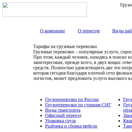
Грузо
О компании
О переезде
Виды раб
Тарифы на грузовые перевозки
Грузовые перевозки – популярные услуги, спрос
При этом, каждый человек, находясь в поиске и
заинтересован, прежде всего, в двух вещах: от
средств. Полностью удовлетворить две эти пот
которая сегодня благодаря плотной сети филиа
логистов, может предложить услуги высокого к
Грузоперевозки по России
Гру
Грузоперевозки по странам СНГ
Гру
Виды транспорта
обл
Офисный переезд
Зака
Упаковка груза
Ква
Разборка и сборка мебели
Так