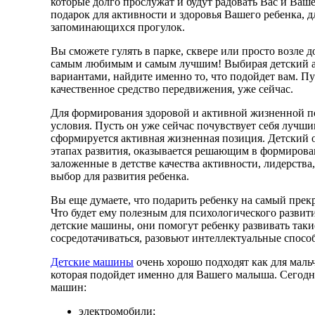
которые долго прослужат и будут радовать Вас и Ва
подарок для активности и здоровья Вашего ребенка, 
запоминающихся прогулок.
Вы сможете гулять в парке, сквере или просто возле д
самым любимым и самым лучшим! Выбирая детский ав
вариантами, найдите именно то, что подойдет вам. П
качественное средство передвижения, уже сейчас.
Для формирования здоровой и активной жизненной п
условия. Пусть он уже сейчас почувствует себя лучш
сформируется активная жизненная позиция. Детский 
этапах развития, оказывается решающим в формирова
заложенные в детстве качества активности, лидерства
выбор для развития ребенка.
Вы еще думаете, что подарить ребенку на самый прек
Что будет ему полезным для психологического развит
детские машины, они помогут ребенку развивать такие
сосредотачиваться, разовьют интеллектуальные спос
Детские машины
очень хорошо подходят как для мальч
которая подойдет именно для Вашего малыша. Сегодн
машин:
электромобили;