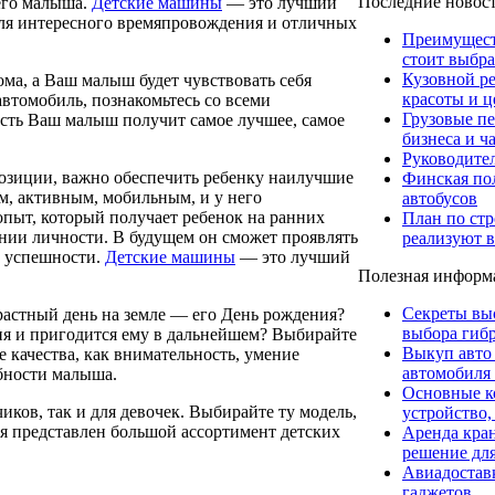
Последние новос
шего малыша.
Детские машины
— это лучший
для интересного времяпровождения и отличных
Преимуществ
стоит выбра
Кузовной р
ома, а Ваш малыш будет чувствовать себя
красоты и ц
томобиль, познакомьтесь со всеми
Грузовые пе
усть Ваш малыш получит самое лучшее, самое
бизнеса и ч
Руководите
озиции, важно обеспечить ребенку наилучшие
Финская пол
им, активным, мобильным, и у него
автобусов
опыт, который получает ребенок на ранних
План по стр
нии личности. В будущем он сможет проявлять
реализуют в
, успешности.
Детские машины
— это лучший
Полезная информ
Секреты вы
растный день на земле — его День рождения?
выбора гибр
ия и пригодится ему в дальнейшем? Выбирайте
Выкуп авто
 качества, как внимательность, умение
автомобиля
обности малыша.
Основные к
иков, так и для девочек. Выбирайте ту модель,
устройство,
я представлен большой ассортимент детских
Аренда кра
решение для
Авиадоставк
гаджетов