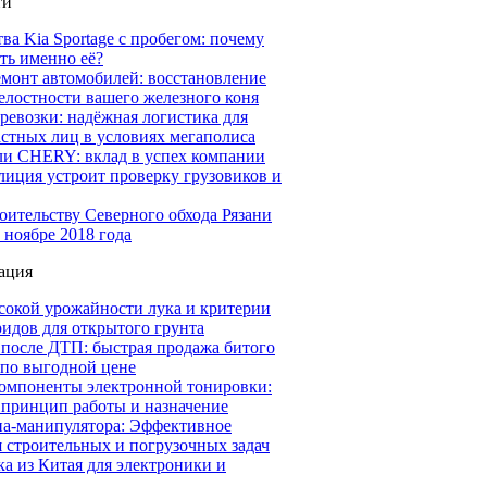
ти
а Kia Sportage с пробегом: почему
ть именно её?
емонт автомобилей: восстановление
елостности вашего железного коня
ревозки: надёжная логистика для
астных лиц в условиях мегаполиса
ли CHERY: вклад в успех компании
иция устроит проверку грузовиков и
оительству Северного обхода Рязани
 ноябре 2018 года
ация
сокой урожайности лука и критерии
идов для открытого грунта
 после ДТП: быстрая продажа битого
 по выгодной цене
омпоненты электронной тонировки:
 принцип работы и назначение
на-манипулятора: Эффективное
 строительных и погрузочных задач
а из Китая для электроники и