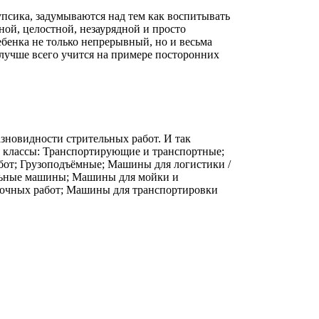
псика, задумываются над тем как воспитывать
ной, целостной, незаурядной и просто
ебенка не только непрерывный, но и весьма
лучше всего учится на примере посторонних
новидности стрительных работ. И так
 классы: Транспортирующие и транспортные;
бот; Грузоподъёмные; Машины для логистики /
льные машины; Машины для мойки и
лочных работ; Машины для транспортировки