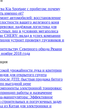
ти
а Kia Sportage с пробегом: почему
ть именно её?
емонт автомобилей: восстановление
елостности вашего железного коня
ревозки: надёжная логистика для
астных лиц в условиях мегаполиса
ли CHERY: вклад в успех компании
иция устроит проверку грузовиков и
оительству Северного обхода Рязани
 ноябре 2018 года
ация
сокой урожайности лука и критерии
идов для открытого грунта
 после ДТП: быстрая продажа битого
 по выгодной цене
омпоненты электронной тонировки:
 принцип работы и назначение
на-манипулятора: Эффективное
 строительных и погрузочных задач
а из Китая для электроники и