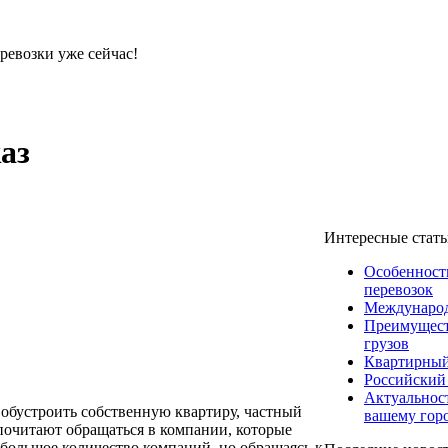
ревозки уже сейчас!
аз
Интересные стат
Особенност
перевозок
Международ
Преимущест
грузов
Квартирный
Российский
Актуальнос
обустроить собственную квартиру, частный
вашему гор
почитают обращаться в компании, которые
 большое количество компаний, но обращаясь к