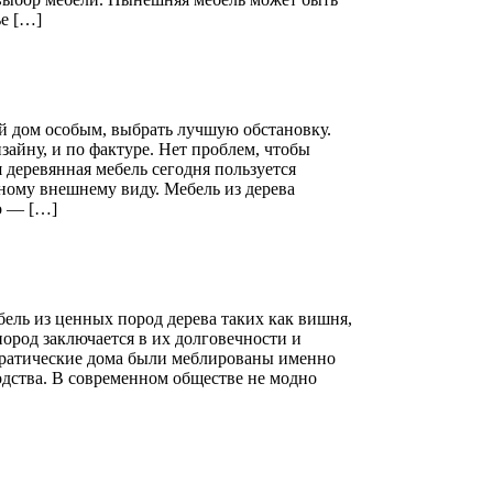
ье […]
ой дом особым, выбрать лучшую обстановку.
зайну, и по фактуре. Нет проблем, чтобы
я деревянная мебель сегодня пользуется
тному внешнему виду. Мебель из дерева
о — […]
ель из ценных пород дерева таких как вишня,
 пород заключается в их долговечности и
кратические дома были меблированы именно
одства. В современном обществе не модно