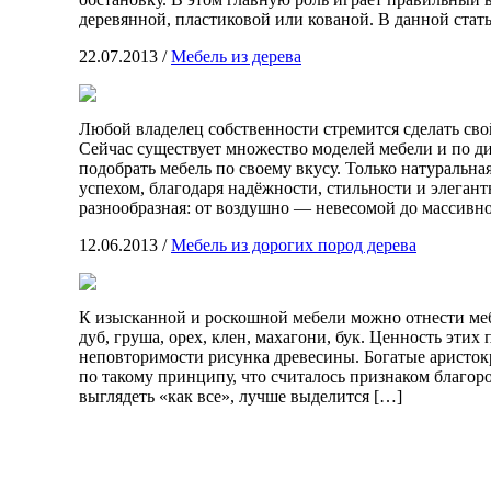
деревянной, пластиковой или кованой. В данной стат
22.07.2013
/
Мебель из дерева
Любой владелец собственности стремится сделать св
Сейчас существует множество моделей мебели и по ди
подобрать мебель по своему вкусу. Только натуральна
успехом, благодаря надёжности, стильности и элеган
разнообразная: от воздушно — невесомой до массивн
12.06.2013
/
Мебель из дорогих пород дерева
К изысканной и роскошной мебели можно отнести меб
дуб, груша, орех, клен, махагони, бук. Ценность этих
неповторимости рисунка древесины. Богатые аристо
по такому принципу, что считалось признаком благор
выглядеть «как все», лучше выделится […]