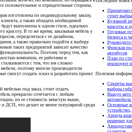
Последние новос
 все положительные и отрицательные стороны.
Преимуществ
торая изготовлена по индивидуальному заказу,
стоит выбра
 клиента, а также обладать необходимой
Кузовной р
 будут выполнены в одном стиле, идеально
красоты и ц
о красоту. В то же время, заказывая мебель у
Грузовые пе
просов, определиться с ее дизайном,
бизнеса и ч
здания, а также правильно подойти к выбору
Руководите
ников таких предприятий зависит качество
Финская пол
 функциональность. Поэтому перед тем, как
автобусов
льностью компании, ее работами и
План по стр
 сталкиваются с тем, что им сложно
реализуют в
 мебели, поэтому многие производители
Полезная информ
е смогут создать эскиз и разработать проект
Секреты вы
выбора гибр
 мебелью под заказ, стоит отдать
Выкуп авто
ебель прекрасно сочетается с любым
автомобиля
тации, но ее стоимость зачастую выше,
Основные к
 и ДСП, что делает ее менее популярной среди
устройство,
Аренда кра
решение для
Авиадоставк
гаджетов