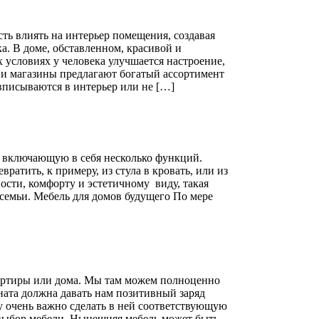
ть влиять на интерьер помещения, создавая
а. В доме, обставленном, красивой и
 условиях у человека улучшается настроение,
и магазины предлагают богатый ассортимент
вписываются в интерьер или не […]
, включающую в себя несколько функций.
атить, к примеру, из стула в кровать, или из
ости, комфорту и эстетичному виду, такая
семьи. Мебель для домов будущего По мере
вартиры или дома. Мы там можем полноценно
мната должна давать нам позитивный заряд
 очень важно сделать в ней соответствующую
 выбор мебели. Нынешняя мебель может быть