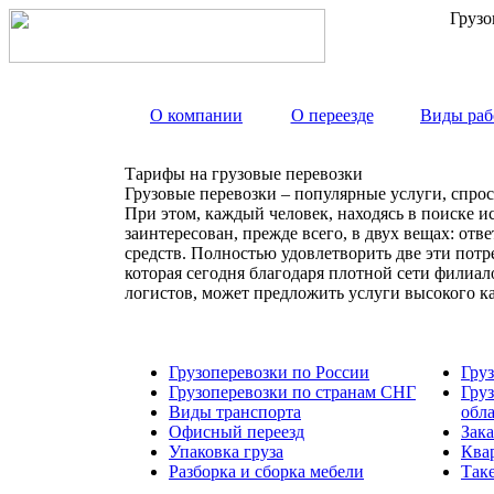
Грузо
О компании
О переезде
Виды раб
Тарифы на грузовые перевозки
Грузовые перевозки – популярные услуги, спрос
При этом, каждый человек, находясь в поиске и
заинтересован, прежде всего, в двух вещах: от
средств. Полностью удовлетворить две эти пот
которая сегодня благодаря плотной сети филиа
логистов, может предложить услуги высокого к
Грузоперевозки по России
Гру
Грузоперевозки по странам СНГ
Гру
Виды транспорта
обл
Офисный переезд
Зака
Упаковка груза
Ква
Разборка и сборка мебели
Так