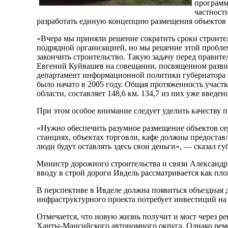
программ
частност
разработать единую концепцию размещения объектов 
«Вчера мы приняли решение сократить сроки строител
подрядной организацией, но мы решение этой пробле
закончить строительство. Такую задачу перед правите
Евгений Куйвашев на совещании, посвященном развит
департамент информационной политики губернатора 
было начато в 2005 году. Общая протяженность участ
области, составляет 148,6 км. 134,7 из них уже введе
При этом особое внимание следует уделить качеству п
«Нужно обеспечить разумное размещение объектов се
станциях, объектах торговли, кафе должны предоставл
люди будут оставлять здесь свои деньги», — сказал гу
Министр дорожного строительства и связи Александр 
вводу в строй дороги Ивдель рассматривается как пл
В перспективе в Ивделе должна появиться объездная 
инфраструктурного проекта потребует инвестиций на
Отмечается, что новую жизнь получит и мост через ре
Ханты-Мансийского автономного округа. Однако ремон