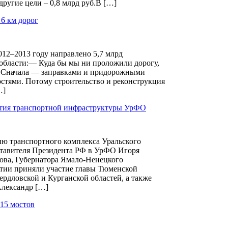
 другие цели – 0,8 млрд руб.В […]
 6 км дорог
012–2013 году направлено 5,7 млрд
области:— Куда бы мы ни проложили дорогу,
й. Сначала — заправками и придорожными
стями. Потому строительство и реконструкция
…]
ития транспортной инфраструктуры УрФО
ию транспортного комплекса Уральского
ставителя Президента РФ в УрФО Игоря
ва, Губернатора Ямало-Ненецкого
тии приняли участие главы Тюменской
рдловской и Курганской областей, а также
Александр […]
 15 мостов