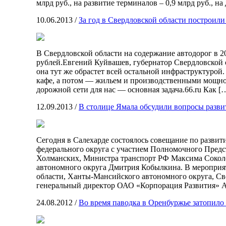
млрд руб., на развитие терминалов – 0,9 млрд руб., на
10.06.2013
/
За год в Свердловской области построили
В Свердловской области на содержание автодорог в 2
рублей.Евгений Куйвашев, губернатор Свердловской 
она тут же обрастет всей остальной инфраструктуро
кафе, а потом — жильем и производственными мощно
дорожной сети для нас — основная задача.66.ru Как [
12.09.2013
/
В столице Ямала обсудили вопросы разв
Сегодня в Салехарде состоялось совещание по развит
федерального округа с участием Полномочного Пред
Холманских, Министра транспорт РФ Максима Соколо
автономного округа Дмитрия Кобылкина. В мероприя
области, Ханты-Мансийского автономного округа, Све
генеральный директор ОАО «Корпорация Развития» 
24.08.2012
/
Во время паводка в Оренбуржье затопило