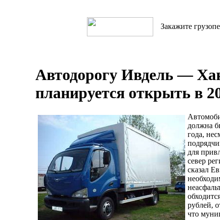
Закажите грузопе
Автодорогу Ивдель — Х
планируется открыть в 20
Автомоби
должна б
года, не
подрядчи
для прив
север ре
сказал Е
необходи
неасфаль
обходитс
рублей, 
что муни