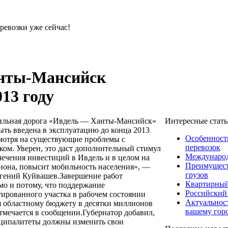
ревозки уже сейчас!
анты-Мансийск
13 году
Интересные стат
льная дорога «Ивдель — Ханты-Мансийск»
ыть введена в эксплуатацию до конца 2013
Особенност
смотря на существующие проблемы с
перевозок
ком. Уверен, это даст дополнительный стимул
Международ
лечения инвестиций в Ивдель и в целом на
Преимущест
гиона, повысит мобильность населения», —
грузов
вгений Куйвашев.Завершение работ
Квартирный
мо и потому, что поддержание
Российский
тированного участка в рабочем состоянии
Актуальнос
я областному бюджету в десятки миллионов
вашему гор
отмечается в сообщении.Губернатор добавил,
ципалитеты должны изменить свои