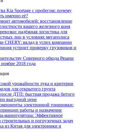
ти
а Kia Sportage с пробегом: почему
ть именно её?
емонт автомобилей: восстановление
елостности вашего железного коня
ревозки: надёжная логистика для
астных лиц в условиях мегаполиса
ли CHERY: вклад в успех компании
иция устроит проверку грузовиков и
оительству Северного обхода Рязани
 ноябре 2018 года
ация
сокой урожайности лука и критерии
идов для открытого грунта
 после ДТП: быстрая продажа битого
 по выгодной цене
омпоненты электронной тонировки:
 принцип работы и назначение
на-манипулятора: Эффективное
 строительных и погрузочных задач
а из Китая для электроники и