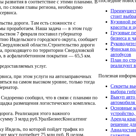
Последние новос
ы развития в соответствие с этими планами.
В
и, по словам главы региона, необходимо
Преимуществ
сервиса.
стоит выбра
Кузовной р
ьства дороги. Там есть сложности с
красоты и ц
мы проработаем. Наша задача — в этом году
Грузовые пе
льством 7 февраля поставил губернатор
бизнеса и ч
ию Ивдельского городского округа, сообщает
Руководите
Свердловской области.Строительство дороги
Финская пол
ка, проходящего по территории Свердловской
автобусов
но, в асфальтобетонном покрытии — 65,5 км.
План по стр
реализуют в
редоставляемых услуг.
Полезная информ
рвиса, при этом услуги на автозаправочных
яться на самом высоком уровне, только тогда
Секреты вы
бернатор.
выбора гибр
Выкуп авто
Сидоренко сообщил, что в связи с планами по
автомобиля
ощадка размещения логистического комплекса.
Основные к
устройство,
дорога. Реализация этого важного
Аренда кра
 сумму 3 млрд руб.УралБизнесКонсалтинг
решение для
ку Ивдель, по которой пойдет трафик из
Авиадоставк
т мост потребует 75 млн руб. В целом,
гаджетов