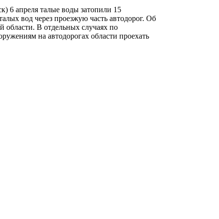
ск) 6 апреля талые воды затопили 15
талых вод через проезжую часть автодорог. Об
области. В отдельных случаях по
оружениям на автодорогах области проехать