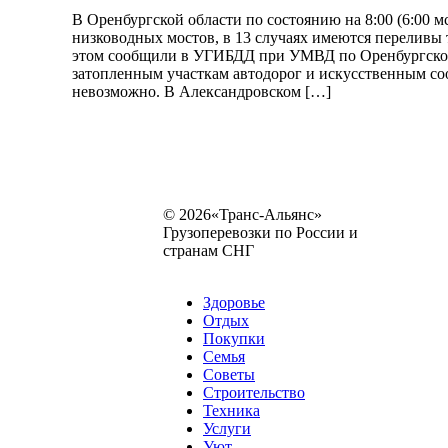
В Оренбургской области по состоянию на 8:00 (6:00 м
низководных мостов, в 13 случаях имеются переливы 
этом сообщили в УГИБДД при УМВД по Оренбургской 
затопленным участкам автодорог и искусственным со
невозможно. В Александровском […]
© 2026«Транс-Альянс»
Грузоперевозки по России и
странам СНГ
Карта сайта
Разное
Здоровье
Отдых
Покупки
Семья
Советы
Строительство
Техника
Услуги
Уют